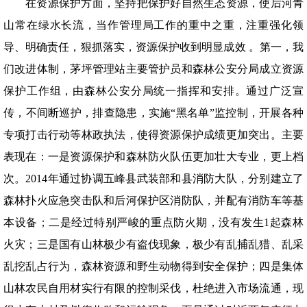
在资源保护方面，坚持把保护好自然生态资源，使后河青
山常在绿水长流，当作管理局工作的重中之重，注重强化领
导、明确责任，狠抓落实，资源保护收到明显成效 。第一，我
们改进体制，茅坪管理站主要管护员和森林公安分局成立资源
保护工作组，由森林公安分局统一指挥和安排。通过广泛宣
传，不间断巡护，排查隐患，实施“黑名单”监控制，开展各种
专项打击行动等林政执法，使得资源保护成绩更加突出。主要
表现在：一是资源保护和森林防火队伍更加壮大专业，更上档
次。2014年通过协调五峰县武装部和县消防大队，分别建立了
森林扑火应急突击队和后河保护区消防队，并配有消防车等基
本设备；二是经过特别严峻的重点防火期，没有发生1起森林
火灾；三是国有山林极少有盗伐现象，极少有乱捕乱猎、乱采
乱挖乱占行为，森林资源和野生动物得到安全保护；四是集体
山林农民自用材实行有限的控制采伐，杜绝进入市场流通，现