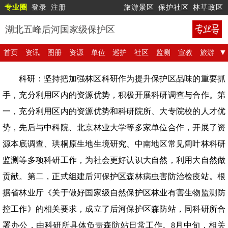
专业圈
登录
注册
旅游景区
保护社区
林草政区
湖北五峰后河国家级保护区
首页
资讯
图册
资源
单位
巡护
社区
监测
宣教
旅游
科研：坚持把加强林区科研作为提升保护区品味的重要抓
手，充分利用区内的资源优势，积极开展科研调查与合作。第
一，充分利用区内的资源优势和科研院所、大专院校的人才优
势，先后与中科院、北京林业大学等多家单位合作，开展了资
源本底调查、珙桐原生地生境研究、中南地区常见阔叶林科研
监测等多项科研工作，为社会更好认识大自然，利用大自然做
贡献。第二，正式组建后河保护区森林病虫害防治检疫站。根
据省林业厅《关于做好国家级自然保护区林业有害生物监测防
控工作》的相关要求，成立了后河保护区森防站，同科研所合
署办公，由科研所具体负责森防站日常工作。8月中旬，相关