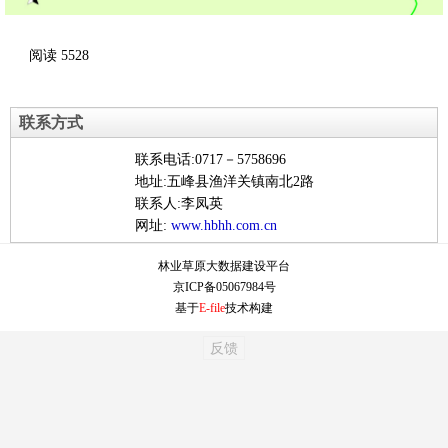
阅读
5528
联系方式
联系电话:0717－5758696
地址:五峰县渔洋关镇南北2路
联系人:李凤英
网址:
www.hbhh.com.cn
林业草原大数据建设平台
京ICP备05067984号
基于
E-file
技术构建
反馈